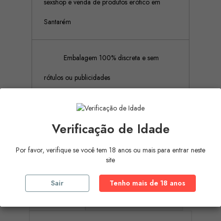
sexshop e venda de produtos erótico em
Santarém
Embalagem 100% discreta e sem
rótulos ou publicidades
Pagamento Seguro (Aceitamos
Verificação de Idade
pagamento por referência Multibanco, Mbway
Por favor, verifique se você tem 18 anos ou mais para entrar neste
e cartões de crédito)
site
Sair
Tenho mais de 18 anos
Descrição
Detalhes do produto