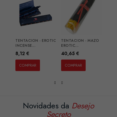
TENTACION - EROTIC
TENTACION - MAZO
TENT
INCENSE...
EROTIC...
INCEN
Preço
Preço
Preç
8,12 €
40,65 €
8,12
COMPRAR
COMPRAR
CO
Novidades da
Desejo
Secreto