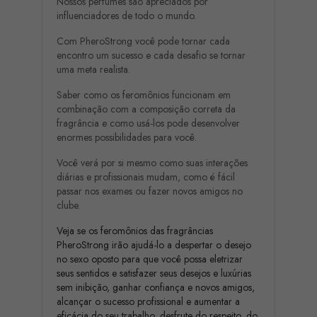
Nossos perfumes são apreciados por
influenciadores de todo o mundo.
Com PheroStrong você pode tornar cada
encontro um sucesso e cada desafio se tornar
uma meta realista.
Saber como os feromônios funcionam em
combinação com a composição correta da
fragrância e como usá-los pode desenvolver
enormes possibilidades para você.
Você verá por si mesmo como suas interações
diárias e profissionais mudam, como é fácil
passar nos exames ou fazer novos amigos no
clube.
Veja se os feromônios das fragrâncias
PheroStrong irão ajudá-lo a despertar o desejo
no sexo oposto para que você possa eletrizar
seus sentidos e satisfazer seus desejos e luxúrias
sem inibição, ganhar confiança e novos amigos,
alcançar o sucesso profissional e aumentar a
eficácia do seu trabalho, desfrute do respeito, do