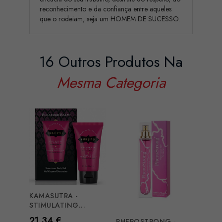
reconhecimento e da confiança entre aqueles
que o rodeiam, seja um HOMEM DE SUCESSO.
16 Outros Produtos Na
Mesma Categoria
KAMASUTRA -
MIXG
STIMULATING...
WHITE
Preço
Preç
21,34 €
18,2
PHEROSTRONG -