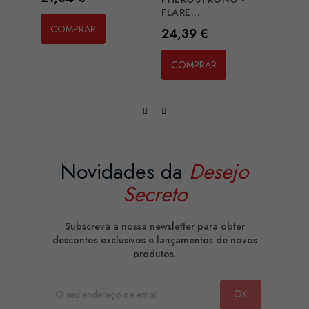
FLARE...
COMPRAR
CO
Preço
24,39 €
COMPRAR
Novidades da
Desejo
Secreto
Subscreva a nossa newsletter para obter
descontos exclusivos e lançamentos de novos
produtos.