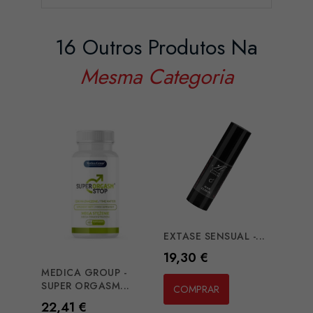
16 Outros Produtos Na
Mesma Categoria
EXTASE SENSUAL -...
EROS
SENS
Preço
19,30 €
Preç
7,06
MEDICA GROUP -
SUPER ORGASM...
COMPRAR
CO
Preço
22,41 €