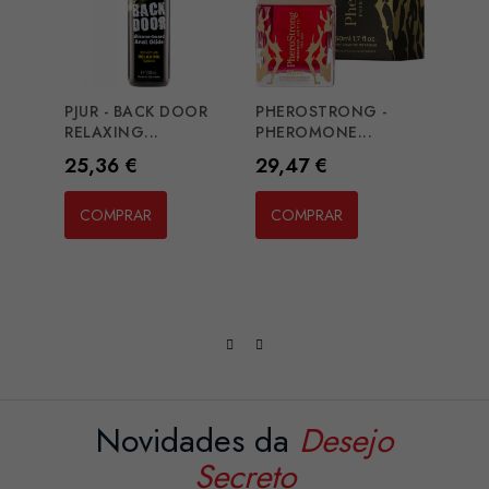
PJUR - BACK DOOR
PHEROSTRONG -
INTI
RELAXING...
PHEROMONE...
TANT
Preço
Preço
Preç
25,36 €
29,47 €
19,3
COMPRAR
COMPRAR
CO
Novidades da
Desejo
Secreto