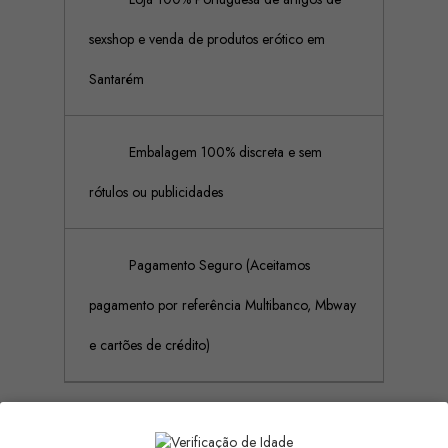
sexshop e venda de produtos erótico em
Santarém
Embalagem 100% discreta e sem
rótulos ou publicidades
Pagamento Seguro (Aceitamos
pagamento por referência Multibanco, Mbway
e cartões de crédito)
Descrição
Detalhes do produto