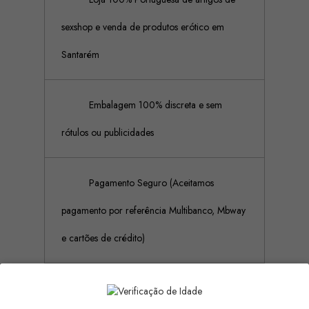
sexshop e venda de produtos erótico em
Santarém
Embalagem 100% discreta e sem
rótulos ou publicidades
Pagamento Seguro (Aceitamos
pagamento por referência Multibanco, Mbway
e cartões de crédito)
Descrição
Detalhes do produto