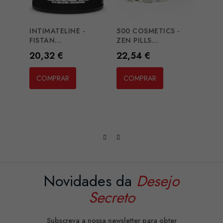
INTIMATELINE -
500 COSMETICS -
INTI
FISTAN...
ZEN PILLS...
INTYM
Preço
Preço
Preç
20,32 €
22,54 €
25,
COMPRAR
COMPRAR
CO
Novidades da
Desejo
Secreto
Subscreva a nossa newsletter para obter