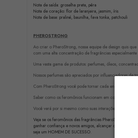
Nota de saída: groselha preta, pêra
Nota de coração: flor de laranjeira, jasmim, íris
Nota de base: praliné, baunilha, fava tonka, patchouli
PHEROSTRONG
Ao criar o PheroStrong, nossa equipe de design quis que 
com uma alta concentração de fragrâncias especialmente se
Uma vasta gama de produtos: perfumes, óleos, concentrad
Nossos perfumes são apreciados por influenciadores de 
Com PheroStrong você pode tornar cada encontro um suces
Saber como os feromônios funcionam em combinação com 
Você verá por si mesmo como suas interações diárias e pr
Veja se os feromônios das fragrâncias PheroStrong irão aju
ganhar confiança e novos amigos, alcançar o sucesso prof
seja um HOMEM DE SUCESSO.