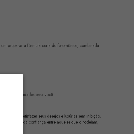
mos em preparar a fórmula certa de feromônios, combinada
.
mes possibilidades para você.
 clube.
sentidos e satisfazer seus desejos e luxúrias sem inibição,
conhecimento e da confiança entre aqueles que o rodeiam,