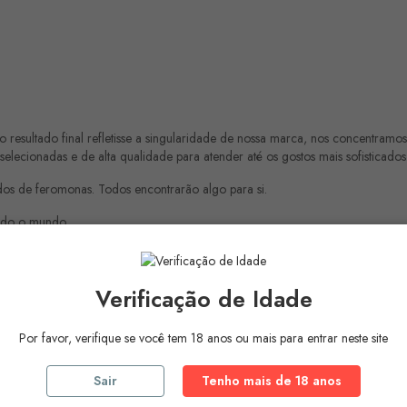
o resultado final refletisse a singularidade de nossa marca, nos concentra
lecionadas e de alta qualidade para atender até os gostos mais sofisticados
os de feromonas. Todos encontrarão algo para si.
todo o mundo.
so e cada desafio se tornar uma meta realista.
a composição correta da fragrância e como usá-los pode desenvolver enor
Verificação de Idade
ofissionais mudam, como é fácil passar nos exames ou fazer novos amigos no
Por favor, verifique se você tem 18 anos ou mais para entrar neste site
dá-lo a despertar o desejo no sexo oposto para que você possa eletrizar seus 
issional e aumentar a eficácia do seu trabalho, desfrute do respeito, do re
Sair
Tenho mais de 18 anos