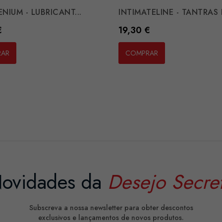
ENIUM - LUBRICANT...
INTIMATELINE - TANTRAS 
Preço
€
19,30 €
RAR
COMPRAR
ovidades da
Desejo Secre
Subscreva a nossa newsletter para obter descontos
exclusivos e lançamentos de novos produtos.