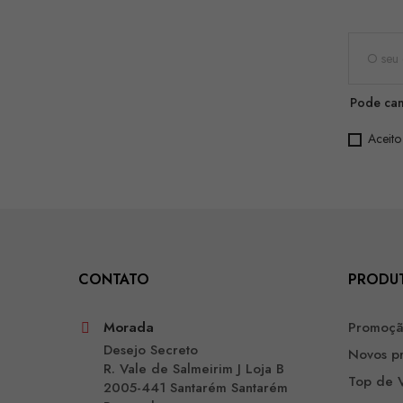
Pode can
Aceito
CONTATO
PRODU
Morada
Promoç
Desejo Secreto
Novos p
R. Vale de Salmeirim J Loja B
Top de 
2005-441 Santarém Santarém