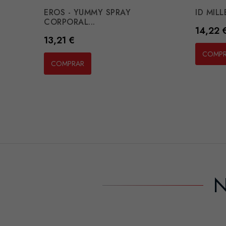
EROS - YUMMY SPRAY
ID MILL
CORPORAL...
Preço
14,22 
Preço
13,21 €
COMP
COMPRAR
N