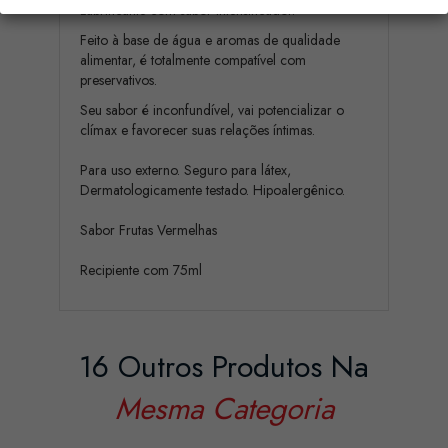
Lubrificante com sabor intensificador.
Feito à base de água e aromas de qualidade
alimentar, é totalmente compatível com
preservativos.
Seu sabor é inconfundível, vai potencializar o
clímax e favorecer suas relações íntimas.
Para uso externo. Seguro para látex,
Dermatologicamente testado. Hipoalergênico.
Sabor Frutas Vermelhas
Recipiente com 75ml
16 Outros Produtos Na
Mesma Categoria