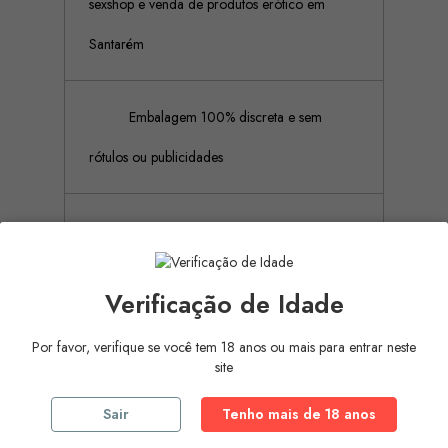
sexshop e venda de produtos erótico em
Santarém
Embalagem 100% discreta e sem
rótulos ou publicidades
Pagamento Seguro (Aceitamos
pagamento por referência Multibanco, Mbway
Verificação de Idade
e cartões de crédito)
Por favor, verifique se você tem 18 anos ou mais para entrar neste
site
Descrição
Detalhes do produto
Sair
Tenho mais de 18 anos