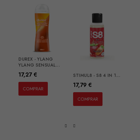
DUREX - YLANG
INTI
YLANG SENSUAL...
LUXUR
Preço
Preç
17,27 €
11,1
STIMUL8 - S8 4 IN 1...
Preço
17,79 €
COMPRAR
CO
COMPRAR