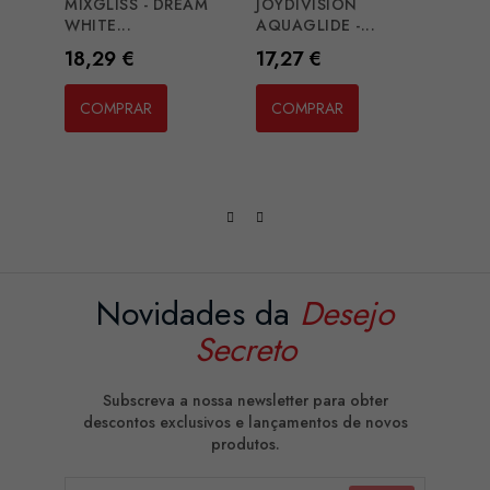
MIXGLISS - DREAM
JOYDIVISION
ID FR
WHITE...
AQUAGLIDE -...
Preç
8,12
Preço
Preço
18,29 €
17,27 €
CO
COMPRAR
COMPRAR
Novidades da
Desejo
Secreto
Subscreva a nossa newsletter para obter
descontos exclusivos e lançamentos de novos
produtos.