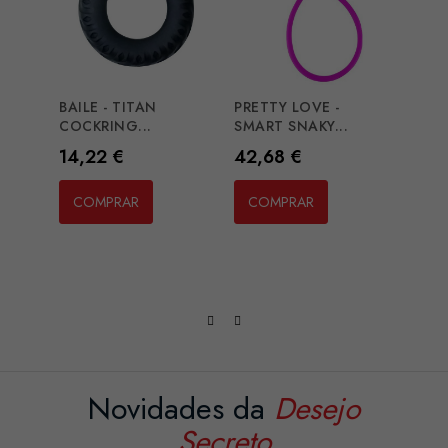
BAILE - TITAN
PRETTY LOVE -
G-SP
COCKRING...
SMART SNAKY...
VIBRA
Preço
Preço
Preç
14,22 €
42,68 €
30,
COMPRAR
COMPRAR
CO
Novidades da
Desejo
Secreto