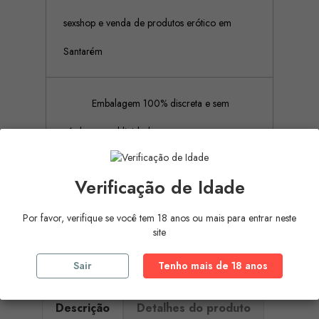
sexshop e venda de produtos erótico em
Santarém
Embalagem 100% discreta e sem
rótulos ou publicidades
Verificação de Idade
Pagamento Seguro (Aceitamos
pagamento por referência Multibanco, Mbway
Por favor, verifique se você tem 18 anos ou mais para entrar neste
site
e cartões de crédito)
Sair
Tenho mais de 18 anos
Descrição
Detalhes do produto