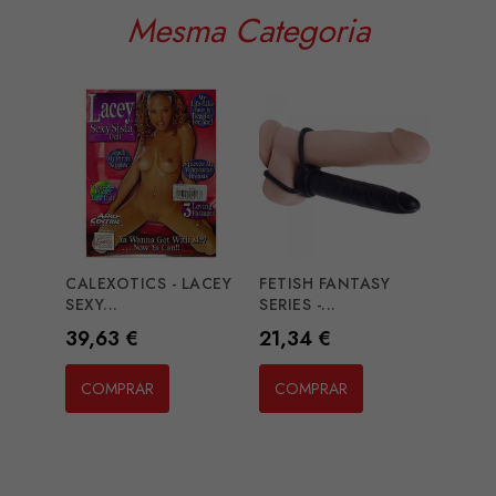
Mesma Categoria
CALEXOTICS - LACEY
FETISH FANTASY
SEXY...
SERIES -...
Preço
Preço
39,63 €
21,34 €
ONIN
MAST
COMPRAR
COMPRAR
Preç
111,
CO