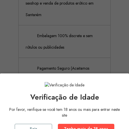
sexshop e venda de produtos erótico em
Santarém
Embalagem 100% discreta e sem
rótulos ou publicidades
Pagamento Seguro (Aceitamos
pagamento por referência Multibanco, Mbway
e cartões de crédito)
Verificação de Idade
Por favor, verifique se você tem 18 anos ou mais para entrar neste
site
Descrição
Detalhes do produto
Sair
Tenho mais de 18 anos