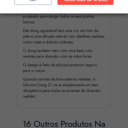
O Dongle de Silicone 21 cm. é um dong
premium e realista da coleção Get Real,
projetado para atingir todos os seus pontos
íntimos.
Este dong agradável tem uma cor em tom de
pele e uma silhueta natural com detalhes realistas,
como veias e dobras cutâneas.
O dong também vem com uma base com
ventosa para diversão com as mãos livres.
O design é feito de silicone premium seguro
para o corpo.
Quando se trata de brincadeiras realistas, o
Silicone Dong 21 cm é simplesmente um item
obrigatório para todos os amantes da diversão
realista!
16 Outros Produtos Na