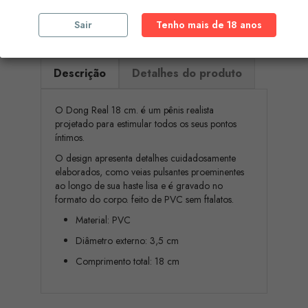
e cartões de crédito)
Sair
Tenho mais de 18 anos
Descrição
Detalhes do produto
O Dong Real 18 cm. é um pênis realista
projetado para estimular todos os seus pontos
íntimos.
O design apresenta detalhes cuidadosamente
elaborados, como veias pulsantes proeminentes
ao longo de sua haste lisa e é gravado no
formato do corpo. feito de PVC sem ftalatos.
Material: PVC
Diâmetro externo: 3,5 cm
Comprimento total: 18 cm