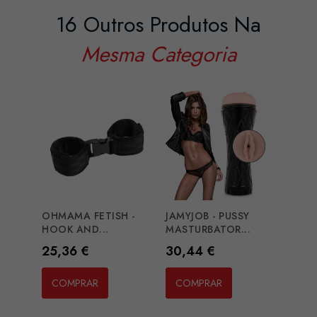
16 Outros Produtos Na
Mesma Categoria
OHMAMA FETISH -
JAMYJOB - PUSSY
SATI
HOOK AND...
MASTURBATOR...
CAND
Preço
Preço
Preç
25,36 €
30,44 €
48,7
COMPRAR
COMPRAR
CO