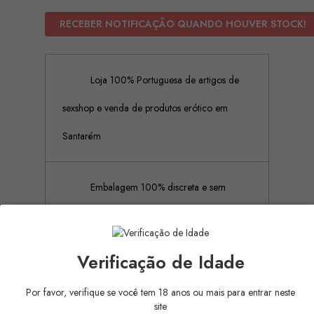
RECEBER NOTIFICAÇÃO QUANDO HOUVER STOCK!
Loja 100% Portuguesa de artigos de
sexshop e venda de produtos erótico em
Santarém
Embalagem 100% discreta e sem
rótulos ou publicidades
Verificação de Idade
Pagamento Seguro (Aceitamos
Por favor, verifique se você tem 18 anos ou mais para entrar neste
pagamento por referência Multibanco, Mbway
site