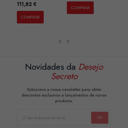
YALA
Preço
111,82 €
COMPRAR
Preç
71,1
COMPRAR
CO
Novidades da
Desejo
Secreto
Subscreva a nossa newsletter para obter
descontos exclusivos e lançamentos de novos
produtos.