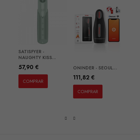
SATISFYER -
NAUGHTY KISS...
Preço
57,90 €
ONINDER - SEOUL...
FANT
ULTIM
Preço
111,82 €
COMPRAR
Preç
66,0
COMPRAR
CO