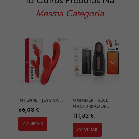
16 Outros Produtos Na
Mesma Categoria
BRILL
VIBRA
Preç
45,6
INTENSE - JESSICA...
ONINDER - SEUL
MASTURBADOR...
Preço
66,03 €
CO
Preço
111,82 €
COMPRAR
COMPRAR