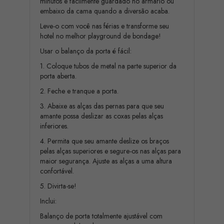
minutos e facilmente guardado no armário ou
embaixo da cama quando a diversão acaba.
Leve-o com você nas férias e transforme seu
hotel no melhor playground de bondage!
Usar o balanço da porta é fácil:
1. Coloque tubos de metal na parte superior da
porta aberta.
2. Feche e tranque a porta.
3. Abaixe as alças das pernas para que seu
amante possa deslizar as coxas pelas alças
inferiores.
4. Permita que seu amante deslize os braços
pelas alças superiores e segure-os nas alças para
maior segurança. Ajuste as alças a uma altura
confortável.
5. Divirta-se!
Inclui:
Balanço de porta totalmente ajustável com