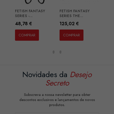
FETISH FANTASY
FETISH FANTASY
FETI
SERIES -...
SERIES THE...
SERIES
Preço
Preço
Preç
48,78 €
125,02 €
59,9
COMPRAR
COMPRAR
CO
Novidades da
Desejo
Secreto
Subscreva a nossa newsletter para obter
descontos exclusivos e lançamentos de novos
produtos.