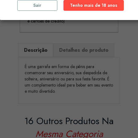
Sair
Tenho mais de 18 anos
pagamento por referência Multibanco, Mbway
e cartões de crédito)
Descrição
Detalhes do produto
É uma garrafa em forma de pênis para
comemorar seu aniversário, sua despedida de
solteira, aniversário ou para sua festa favorita. É
um complemento ideal para beber em seu evento
e muito divertido.
16 Outros Produtos Na
Mesma Categoria