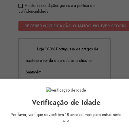
Aceito as condições gerais e a política de
confidencialidade
RECEBER NOTIFICAÇÃO QUANDO HOUVER STOCK!
Loja 100% Portuguesa de artigos de
sexshop e venda de produtos erótico em
Santarém
Embalagem 100% discreta e sem
Verificação de Idade
rótulos ou publicidades
Por favor, verifique se você tem 18 anos ou mais para entrar neste
site
Pagamento Seguro (Aceitamos