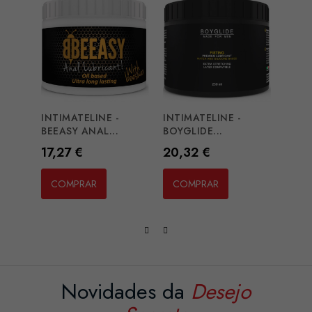
INTIMATELINE -
INTIMATELINE -
BLAC
BEEASY ANAL...
BOYGLIDE...
WATE
Preço
Preço
Preç
17,27 €
20,32 €
10,1
COMPRAR
COMPRAR
CO
Novidades da
Desejo