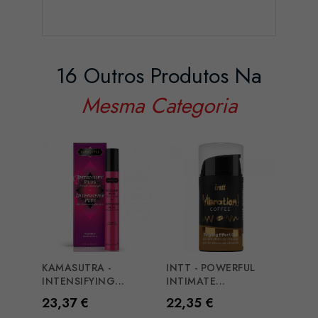
16 Outros Produtos Na
Mesma Categoria
KAMASUTRA -
INTT - POWERFUL
EROS
INTENSIFYING...
INTIMATE...
CLIT 
Preço
Preço
Preç
23,37 €
22,35 €
30,