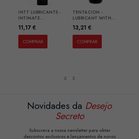
INTT LUBRICANTS -
TENTACION -
INTIMATE...
LUBRICANT WITH...
Preço
Preço
11,17 €
13,21 €
SKINS
WATE
COMPRAR
COMPRAR
Preç
15,2
CO
Novidades da
Desejo
Secreto
Subscreva a nossa newsletter para obter
descontos exclusivos e lançamentos de novos