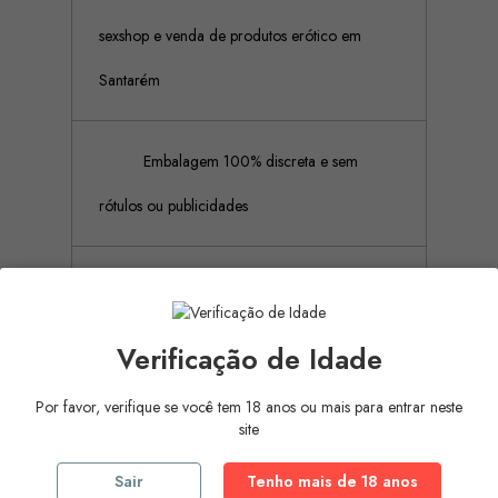
sexshop e venda de produtos erótico em
Santarém
Embalagem 100% discreta e sem
rótulos ou publicidades
Pagamento Seguro (Aceitamos
pagamento por referência Multibanco, Mbway
Verificação de Idade
e cartões de crédito)
Por favor, verifique se você tem 18 anos ou mais para entrar neste
site
Descrição
Detalhes do produto
Sair
Tenho mais de 18 anos