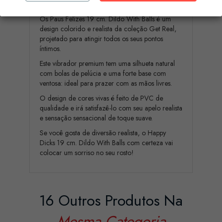
Os Paus Felizes 19 cm. Dildo With Balls é um
design colorido e realista da coleção Get Real,
projetado para atingir todos os seus pontos
íntimos.
Este vibrador premium tem uma silhueta natural
com bolas de pelúcia e uma forte base com
ventosa: ideal para prazer com as mãos livres.
O design de cores vivas é feito de PVC de
qualidade e irá satisfazê-lo com seu apelo realista
e sensação sensacional de toque suave.
Se você gosta de diversão realista, o Happy
Dicks 19 cm. Dildo With Balls com certeza vai
colocar um sorriso no seu rosto!
16 Outros Produtos Na
Mesma Categoria