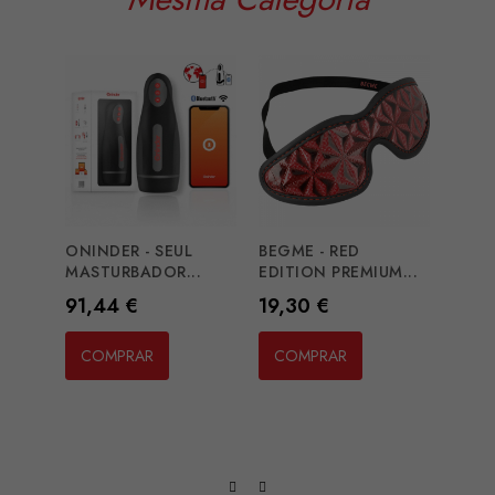
ONINDER - SEUL
BEGME - RED
GLOS
MASTURBADOR...
EDITION PREMIUM...
VIBR
Preço
Preço
Preç
91,44 €
19,30 €
20,2
COMPRAR
COMPRAR
CO